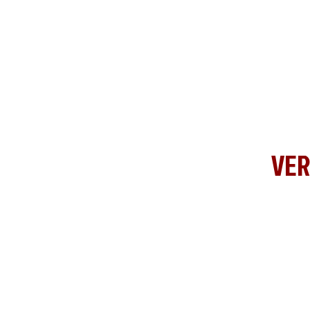
VER
<
>