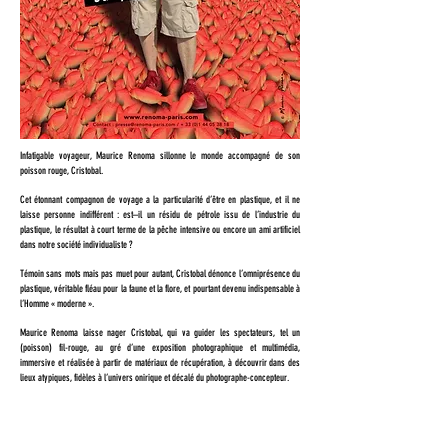
Infatigable voyageur, Maurice Renoma sillonne le monde accompagné de son
poisson rouge, Cristobal.
Cet étonnant compagnon de voyage a la particularité d’être en plastique, et il ne
laisse personne indifférent : est–il un résidu de pétrole issu de l’industrie du
plastique, le résultat à court terme de la pêche intensive ou encore un ami artificiel
dans notre société individualiste ?
Témoin sans mots mais pas muet pour autant, Cristobal dénonce l’omniprésence du
plastique, véritable fléau pour la faune et la flore, et pourtant devenu indispensable à
l’Homme « moderne ».
Maurice Renoma laisse nager Cristobal, qui va guider les spectateurs, tel un
(poisson) fil-rouge, au gré d’une exposition photographique et multimédia,
immersive et réalisée à partir de matériaux de récupération, à découvrir dans des
lieux atypiques, fidèles à l’univers onirique et décalé du photographe-concepteur.