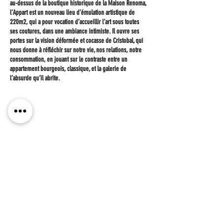
au-dessus de la boutique historique de la
Maison Renoma
,
l’
Appart
est un nouveau lieu d’émulation artistique de
220m2,
qui a pour vocation d’accueillir l’art sous toutes
ses coutures, dans une ambiance intimiste.
Il ouvre ses
portes sur la vision déformée et cocasse de Cristobal
, qui
nous donne à réfléchir sur notre vie, nos relations, notre
consommation, en jouant sur le contraste entre un
appartement bourgeois, classique, et la galerie de
l’absurde qu’il abrite.
Exposition Mythologies du Poisson Rouge
, du 24.09 au
24.12
Visites privées du mercredi au samedi de 15h à 19h
inscriptions sur
www.vello.fi/poissonrouge
Partager cet événement
Pour tout renseignement :
presse@renoma-paris.com
/
01.44.05.38.18
129bis rue de la Pompe Paris 16ème
presse@renoma-paris.com