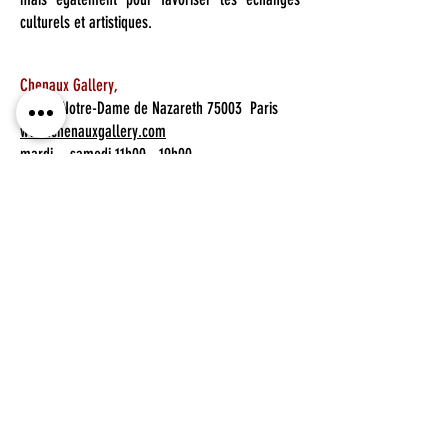
culturels et artistiques.
Chenaux Gallery,
60 rue Notre-Dame de Nazareth 75003 Paris
www.chenauxgallery.com
mardi – samedi 11h00 - 19h00
© Maurice Renoma
presse@renoma-paris.com
Contact par mail
© 2025 by MauriceRenoma